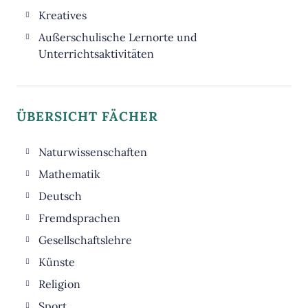
Kreatives
Außerschulische Lernorte und
Unterrichtsaktivitäten
ÜBERSICHT FÄCHER
Naturwissenschaften
Biologie
Mathematik
Chemie
Deutsch
Physik
Fremdsprachen
Informatik
Englisch
Gesellschaftslehre
WPU-Nawi
Französisch
Erdkunde
Künste
Latein
Ethik
Musik
Religion
Geschichte
Kunst
Sport