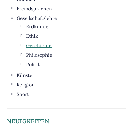
Physik
Fremdsprachen
Informatik
Englisch
Gesellschaftslehre
WPU-Nawi
Französisch
Erdkunde
Latein
Ethik
Geschichte
Philosophie
Politik
Künste
Musik
Religion
Kunst
Sport
Darstellendes Spiel
NEUIGKEITEN