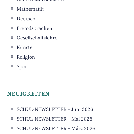
Biologie
Mathematik
Chemie
Deutsch
Physik
Fremdsprachen
Informatik
Englisch
Gesellschaftslehre
WPU-Nawi
Französisch
Erdkunde
Künste
Latein
Ethik
Musik
Religion
Geschichte
Kunst
Sport
Philosophie
Darstellendes Spiel
Politik
NEUIGKEITEN
SCHUL-NEWSLETTER – Juni 2026
SCHUL-NEWSLETTER – Mai 2026
SCHUL-NEWSLETTER – März 2026